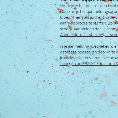
Werk je in het po en is je schoo
Dan kun je het aanmeldingsproc
OpenAthens als authenticatie-op
aanmeldproces te starten. Zorg e
school. Aanmelden doe je eenmal
Aanmeldproces starten (als scho
Is je aanmelding goedgekeurd en
database benaderen door in te 
je als favoriet bewaren in je b
Inloggen op EBSCO Education S