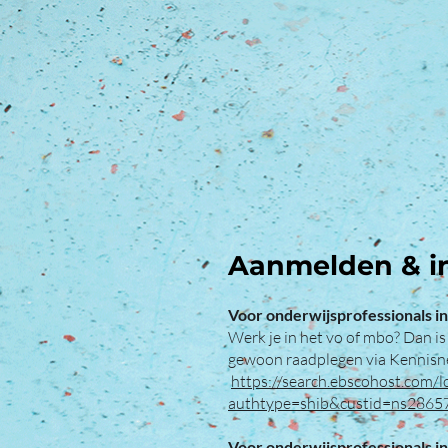
Aanmelden & i
Voor onderwijsprofessionals in
Werk je in het vo of mbo? Dan is
gewoon raadplegen via Kennisne
https://search.ebscohost.com/l
authtype=shib&custid=ns2865
Voor onderwijsprofessionals in