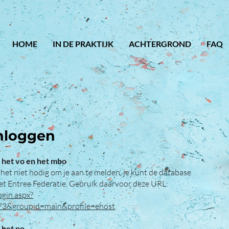
HOME
IN DE PRAKTIJK
ACHTERGROND
FAQ
nloggen
 het vo en het mbo
 het niet nodig om je aan te melden, je kunt de database
t Entree Federatie. Gebruik daarvoor deze URL:
ogin.aspx?
73&groupid=main&profile=ehost
.
 het po