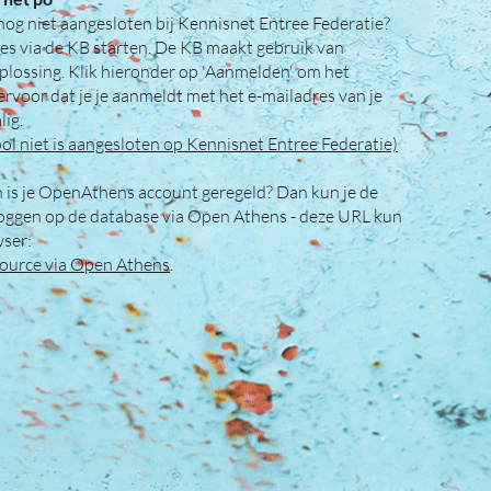
l nog niet aangesloten bij Kennisnet Entree Federatie?
es via de KB starten. De KB maakt gebruik van
lossing. Klik hieronder op 'Aanmelden' om het
rvoor dat je je aanmeldt met het e-mailadres van je
ig.
ol niet is aangesloten op Kennisnet Entree Federatie)
 is je OpenAthens account geregeld? Dan kun je de
loggen op de database via Open Athens - deze URL kun
rowser:
ource via Open Athens
.