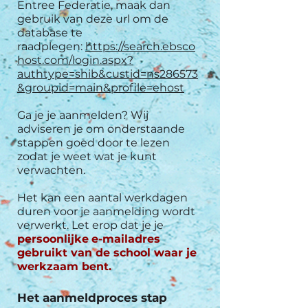
Entree Federatie, maak dan
gebruik van deze url om de
database te
raadplegen:
https://search.ebsco
host.com/login.aspx?
authtype=shib&custid=ns286573
&groupid=main&profile=ehost
Ga je je aanmelden? Wij
adviseren je om onderstaande
stappen goed door te lezen
zodat je weet wat je kunt
verwachten.
Het kan een aantal werkdagen
duren voor je aanmelding wordt
verwerkt. Let erop dat je je
persoonlijke
e-mailadres
gebruikt van de school waar je
werkzaam bent.
Het aanmeldproces stap