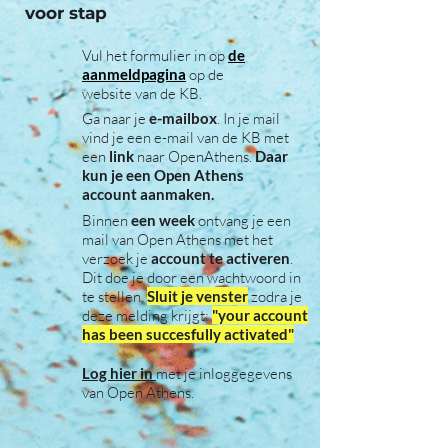
voor stap
Vul het formulier in op
de
aanmeldpagina
op de
website van de KB.
Ga naar je
e-mailbox
. In je mail
vind je een e-mail van de KB met
een
link
naar OpenAthens.
Daar
kun je een Open Athens
account aanmaken.
Binnen
een week
ontvang je een
mail van Open Athens met het
verzoek je
account te activeren
.
Dit doe je door een wachtwoord in
te stellen.
Sluit je venster
zodra je
deze melding krijgt:
"your account
has been succesfully activated"
Log hier in
met je inloggegevens
van Open Athens.