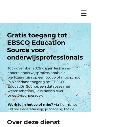
Gratis toegang tot
EBSCO Education
Source voor
onderwijsprofessionals
Tot november 2026 krijgen leraren en
andere onderwijsprofessionals die
werkzaam zijn op een po, vo of mbo school
in Nederland toegang tot EBSCO
Education Source: een database met
wetenschappelijke artikelen over
onderwijsonderzoek.
Werk je in het vo of mbo?
Via Kennisnet
Entree Federatie krijg je toegang tot de
dat
abase.
Werk je in het po?
Dan is de kans groot
Over deze dienst
dat jouw school nog niet is aangesloten op