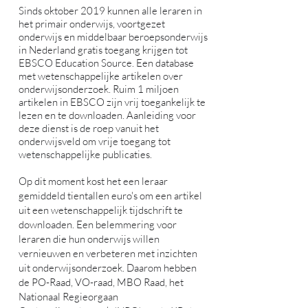
Entree Federatie van Kennisnet en kun je je
Sinds oktober 2019 kunnen alle leraren in
via de KB, de nationale bibliotheek,
aanmelden.
het primair onderwijs, voortgezet
onderwijs en middelbaar beroepsonderwijs
Ga naar
Aanmelden & Inloggen
voor de
in Nederland gratis toegang krijgen tot
Entree Federatie URL of voor het KB-
EBSCO Education Source. Een database
aanmeldproces.
Bekijk de FAQ
als je
met wetenschappelijke artikelen over
vragen hebt.
onderwijsonderzoek. Ruim 1 miljoen
artikelen in EBSCO zijn vrij toegankelijk te
lezen en te downloaden. Aanleiding voor
deze dienst is de roep vanuit het
onderwijsveld om vrije toegang tot
wetenschappelijke publicaties.
Op dit moment kost het een leraar
gemiddeld tientallen euro's om een artikel
uit een wetenschappelijk tijdschrift te
downloaden. Een belemmering voor
leraren die hun onderwijs willen
vernieuwen en verbeteren met inzichten
uit onderwijsonderzoek. Daarom hebben
de PO-Raad, VO-raad, MBO Raad, het
Nationaal Regieorgaan